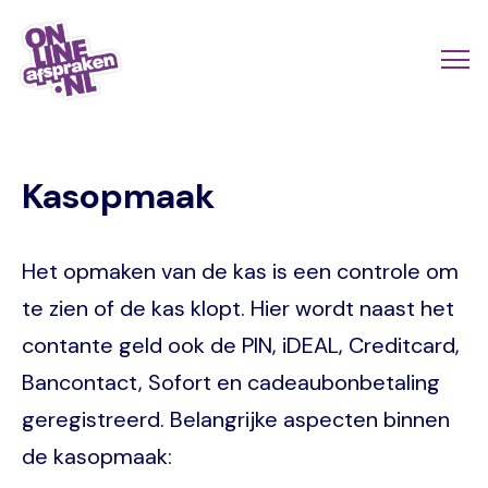
Naar
de
Actio
Ope
hoofdinhoud
links
me
Onlineafspraken.nl
scroll
Kasopmaak
mobi
Het opmaken van de kas is een controle om
te zien of de kas klopt. Hier wordt naast het
contante geld ook de PIN, iDEAL, Creditcard,
Bancontact, Sofort en cadeaubonbetaling
geregistreerd. Belangrijke aspecten binnen
de kasopmaak: