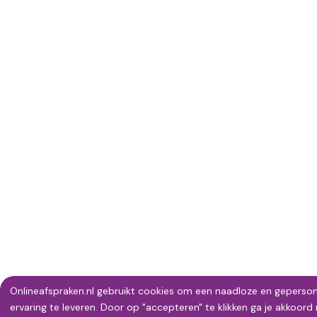
Onlineafspraken.nl gebruikt cookies om een naadloze en geperson
Gebruik
ervaring te leveren. Door op "accepteren" te klikken ga je akkoor