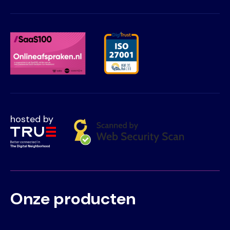
hosted by
Onze producten
Voet
Primair
menu