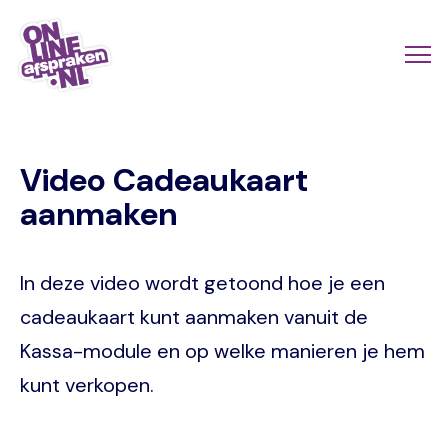
Naar
de
Actio
Ope
hoofdinhoud
links
me
Onlineafspraken.nl
scroll
Video Cadeaukaart
mobi
aanmaken
In deze video wordt getoond hoe je een
cadeaukaart kunt aanmaken vanuit de
Kassa-module en op welke manieren je hem
kunt verkopen.