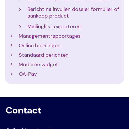
Bericht na invullen dossier formulier of
aankoop product
Mailinglijst exporteren
Managementrapportages
Online betalingen
Standaard berichten
Moderne widget
OA-Pay
Contact