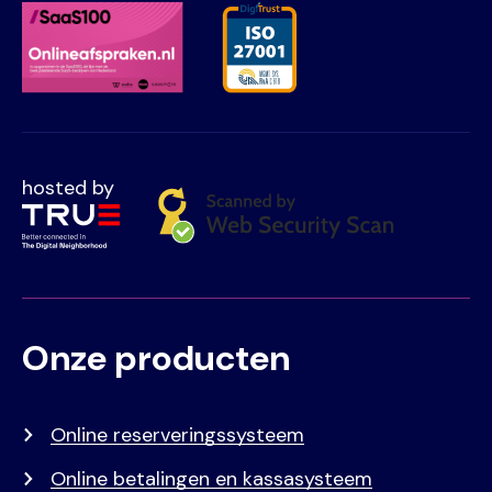
hosted by
Onze producten
Voet
Primair
menu
Online reserveringssysteem
Online betalingen en kassasysteem