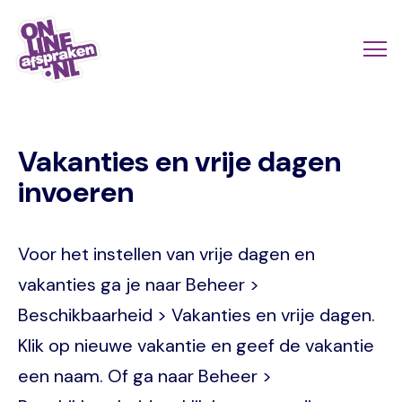
Naar
de
Actio
Ope
hoofdinhoud
links
me
Onlineafspraken.nl
scroll
Vakanties en vrije dagen
mobi
invoeren
Voor het instellen van vrije dagen en
vakanties ga je naar Beheer >
Beschikbaarheid > Vakanties en vrije dagen.
Klik op nieuwe vakantie en geef de vakantie
een naam. Of ga naar Beheer >