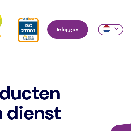
Inloggen
Action
links
scroll
oducten
 dienst