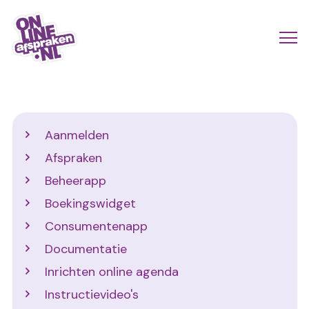
Naar
de
Actio
Ope
hoofdinhoud
links
me
Onlineafspraken.nl
scroll
mobi
Support
Aanmelden
Afspraken
Beheerapp
Boekingswidget
Consumentenapp
Documentatie
Inrichten online agenda
Instructievideo's