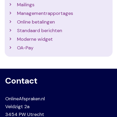
Mailings
Managementrapportages
Online betalingen
Standaard berichten
Moderne widget
OA-Pay
Contact
OnlineAfspraken.nl
Veldzigt 2a
3454 PW Utrecht