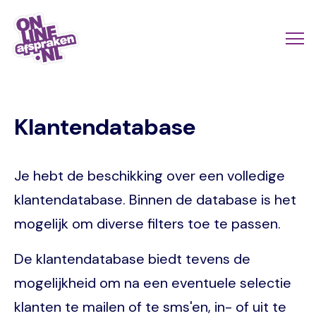
Naar
de
Actio
Ope
hoofdinhoud
links
me
Onlineafspraken.nl
scroll
Klantendatabase
mobi
Je hebt de beschikking over een volledige
klantendatabase. Binnen de database is het
mogelijk om diverse filters toe te passen.
De klantendatabase biedt tevens de
mogelijkheid om na een eventuele selectie
klanten te mailen of te sms'en, in- of uit te