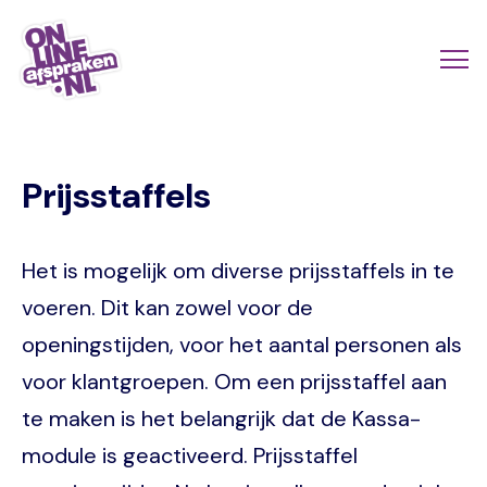
Naar
de
Actio
Ope
hoofdinhoud
links
me
Onlineafspraken.nl
scroll
Prijsstaffels
mobi
Het is mogelijk om diverse prijsstaffels in te
voeren. Dit kan zowel voor de
openingstijden, voor het aantal personen als
voor klantgroepen. Om een prijsstaffel aan
te maken is het belangrijk dat de Kassa-
module is geactiveerd. Prijsstaffel