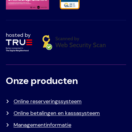
hosted by
Onze producten
Voet
Primair
menu
Online reserveringssysteem
Online betalingen en kassasysteem
Managementinformatie