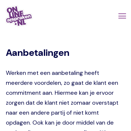
Naar
de
Actio
Ope
hoofdinhoud
links
me
Onlineafspraken.nl
scroll
Aanbetalingen
mobi
Werken met een aanbetaling heeft
meerdere voordelen, zo gaat de klant een
commitment aan. Hiermee kan je ervoor
zorgen dat de klant niet zomaar overstapt
naar een andere partij of niet komt
opdagen. Ook kan je door middel van de