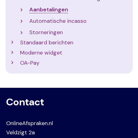
Aanbetalingen
Automatische incasso
Storneringen
Standaard berichten
Moderne widget
OA-Pay
Contact
OnlineAfspraken.nl
Veldzigt 2a