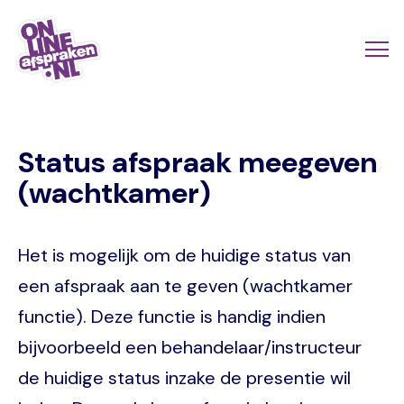
Naar
de
Actio
Ope
hoofdinhoud
links
me
Onlineafspraken.nl
scroll
Status afspraak meegeven
mobi
(wachtkamer)
Het is mogelijk om de huidige status van
een afspraak aan te geven (wachtkamer
functie). Deze functie is handig indien
bijvoorbeeld een behandelaar/instructeur
de huidige status inzake de presentie wil