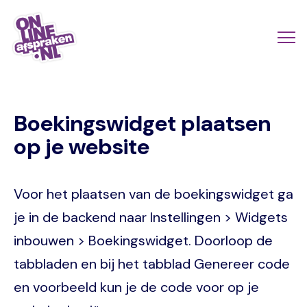
Naar
de
Actio
Ope
hoofdinhoud
links
me
Onlineafspraken.nl
scroll
Boekingswidget plaatsen
mobi
op je website
Voor het plaatsen van de boekingswidget ga
je in de backend naar Instellingen > Widgets
inbouwen > Boekingswidget. Doorloop de
tabbladen en bij het tabblad Genereer code
en voorbeeld kun je de code voor op je