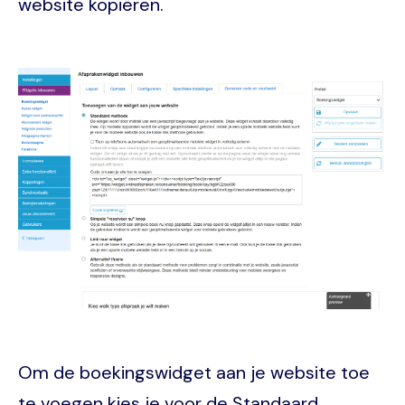
website kopiëren.
Image
Om de boekingswidget aan je website toe
te voegen kies je voor de Standaard