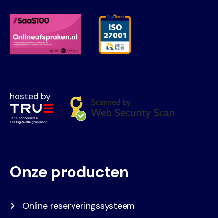
hosted by
Onze producten
Voet
Primair
menu
Online reserveringssysteem