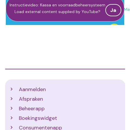
Instructievideo: Kassa en voorraadbeheersysteem
Man
Ja
Load external content supplied by
YouTube
?
Support
Aanmelden
Afspraken
Beheerapp
Boekingswidget
Consumentenapp