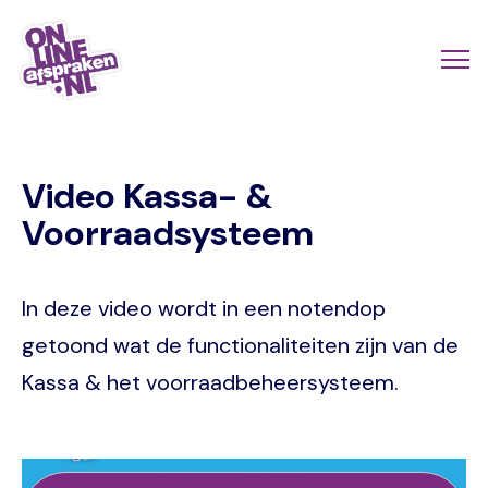
Naar
de
Actio
Ope
hoofdinhoud
links
me
Onlineafspraken.nl
scroll
Video Kassa- &
mobi
Voorraadsysteem
In deze video wordt in een notendop
getoond wat de functionaliteiten zijn van de
Kassa & het voorraadbeheersysteem.