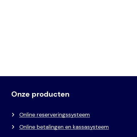
Onze producten
Voet
Primair
menu
Online reserveringssysteem
Online betalingen en kassasysteem