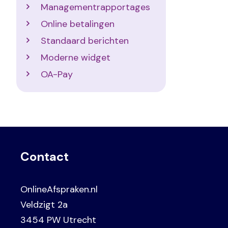
Managementrapportages
Online betalingen
Standaard berichten
Moderne widget
OA-Pay
Contact
OnlineAfspraken.nl
Veldzigt 2a
3454 PW Utrecht