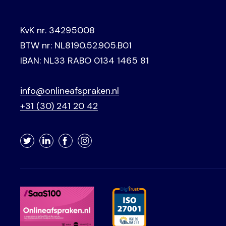
KvK nr. 34295008
BTW nr: NL8190.52.905.B01
IBAN: NL33 RABO 0134 1465 81
info@onlineafspraken.nl
+31 (30) 241 20 42
Twitter
LinkedIn
Facebook
Instagram