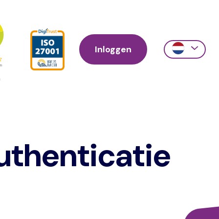
Inloggen
Action
links
scroll
thenticatie