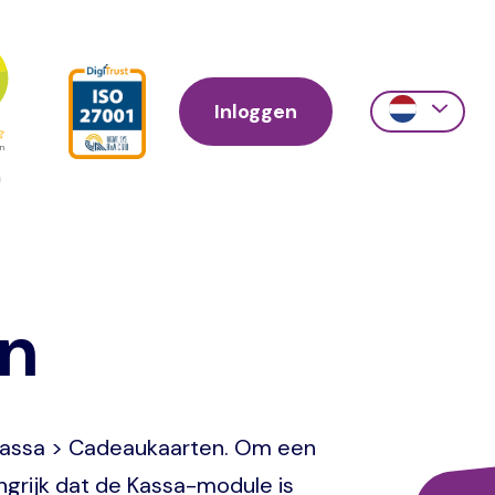
Inloggen
Action
links
scroll
n
Kassa > Cadeaukaarten. Om een
grijk dat de Kassa-module is