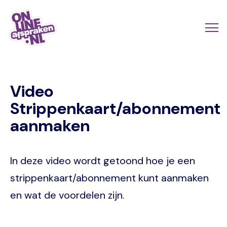
Naar
de
Actio
Ope
hoofdinhoud
links
me
Onlineafspraken.nl
scroll
Video
mobi
Strippenkaart/abonnement
aanmaken
In deze video wordt getoond hoe je een
strippenkaart/abonnement kunt aanmaken
en wat de voordelen zijn.