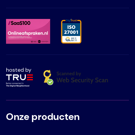
hosted by
Onze producten
Voet
Primair
menu