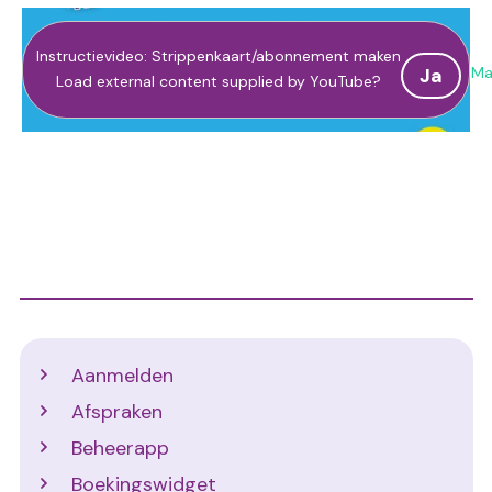
Instructievideo: Strippenkaart/abonnement maken
Ma
Ja
Load external content supplied by
YouTube
?
Support
Aanmelden
Afspraken
Beheerapp
Boekingswidget