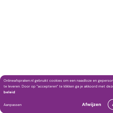
Onlineafspraken.nl gebruikt cookies om een naadloze en geperson
Gebruik
te leveren. Door op "accepteren" te klikken ga je akkoord met de
beleid
van
Afwijzen
persoonsgegevens
Aanpassen