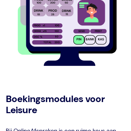
Boekingsmodules voor
Leisure
Bij OnlineAfspraken is een ruime keus aan