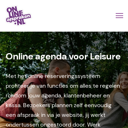
Naar
de
Actio
Ope
hoofdinhoud
links
me
Onlineafspraken.nl
Image
scroll
mobi
Online agenda voor Leisure
Met het online reserveringssysteem
profiteer je van functies om alles te regelen
rondom jouw agenda, klantenbeheer en
kassa. Bezoekers plannen zelf eenvoudig
een afspraak in via je website, jij werkt
ondertussen ongestoord door. Werk