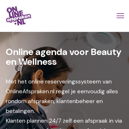
Naar
de
Actio
Ope
hoofdinhoud
links
me
Onlineafspraken.nl
Image
scroll
Online agenda voor Beauty
mobi
en Wellness
Met het online reserveringssysteem van
OnlineAfspraken.nl regel je eenvoudig alles
rondom afspraken, klantenbeheer en
betalingen.
Klanten plannen 24/7 zelf een afspraak in via