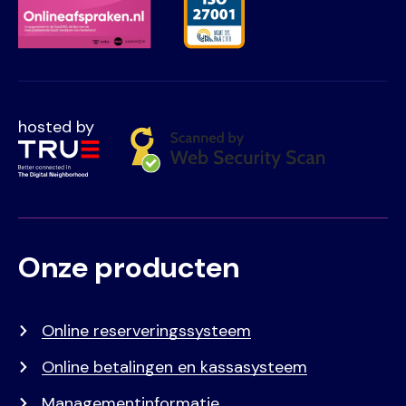
hosted by
Onze producten
Voet
Primair
menu
Online reserveringssysteem
Online betalingen en kassasysteem
Managementinformatie