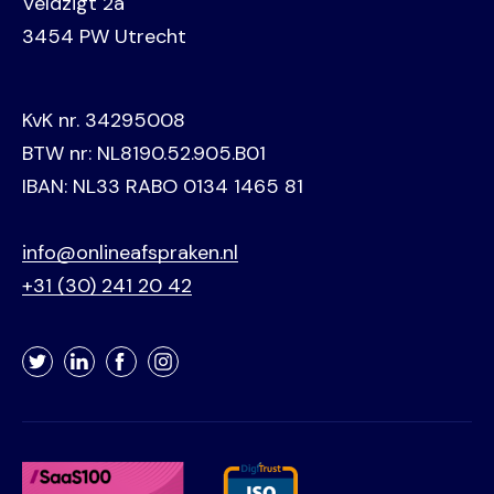
Veldzigt 2a
3454 PW Utrecht
KvK nr. 34295008
BTW nr: NL8190.52.905.B01
IBAN: NL33 RABO 0134 1465 81
info@onlineafspraken.nl
+31 (30) 241 20 42
Twitter
LinkedIn
Facebook
Instagram