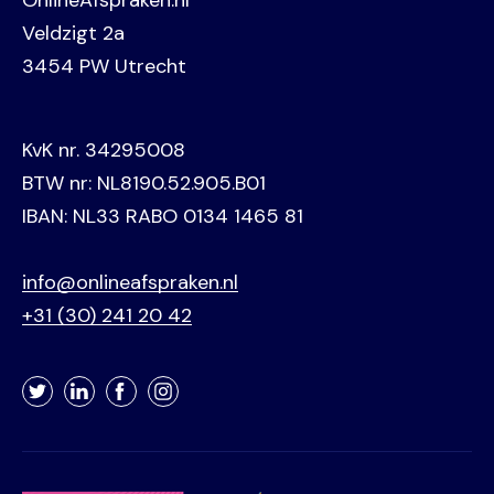
OnlineAfspraken.nl
Veldzigt 2a
3454 PW Utrecht
KvK nr. 34295008
BTW nr: NL8190.52.905.B01
IBAN: NL33 RABO 0134 1465 81
info@onlineafspraken.nl
+31 (30) 241 20 42
Twitter
LinkedIn
Facebook
Instagram