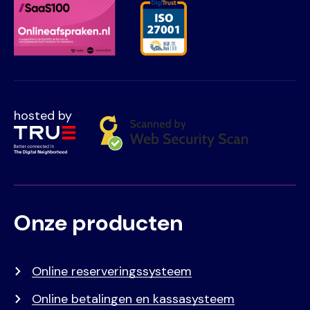
hosted by
Onze producten
Voet
Primair
menu
Online reserveringssysteem
Online betalingen en kassasysteem