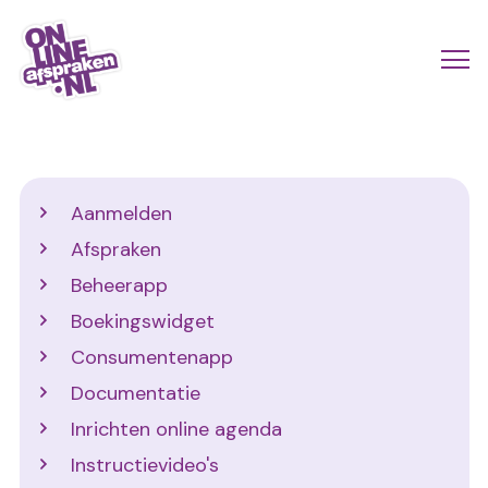
Naar
de
Actio
Ope
hoofdinhoud
links
me
Onlineafspraken.nl
scroll
mobi
Support
Aanmelden
Afspraken
Beheerapp
Boekingswidget
Consumentenapp
Documentatie
Inrichten online agenda
Instructievideo's