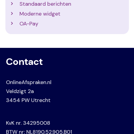
Standaard berichten
Moderne widget
OA-Pay
Contact
OnlineAfspraken.nl
Veldzigt 2a
3454 PW Utrecht
KvK nr. 34295008
BTW nr: NL8190.52.905.B01