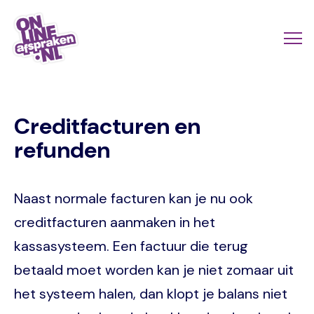
Naar
de
Actio
Ope
hoofdinhoud
links
me
Onlineafspraken.nl
scroll
Creditfacturen en
mobi
refunden
Naast normale facturen kan je nu ook
creditfacturen aanmaken in het
kassasysteem. Een factuur die terug
betaald moet worden kan je niet zomaar uit
het systeem halen, dan klopt je balans niet