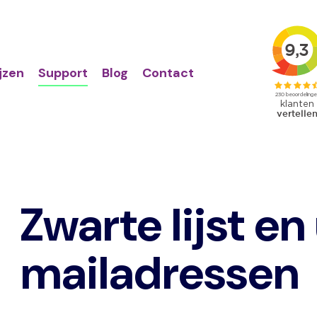
Action
Primair
links
menu
ijzen
Support
Blog
Contact
Zwarte lijst en
mailadressen