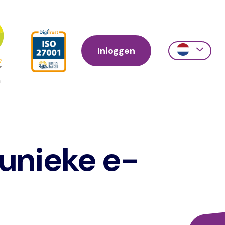
Inloggen
Action
links
scroll
 unieke e-