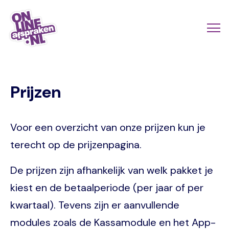
Naar
de
Actio
Ope
hoofdinhoud
links
me
Onlineafspraken.nl
scroll
Prijzen
mobi
Voor een overzicht van onze prijzen kun je
terecht op de prijzenpagina.
De prijzen zijn afhankelijk van welk pakket je
kiest en de betaalperiode (per jaar of per
kwartaal). Tevens zijn er aanvullende
modules zoals de Kassamodule en het App-