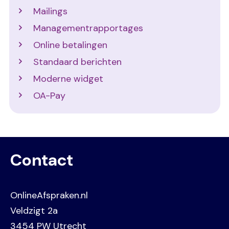
Mailings
Managementrapportages
Online betalingen
Standaard berichten
Moderne widget
OA-Pay
Contact
OnlineAfspraken.nl
Veldzigt 2a
3454 PW Utrecht