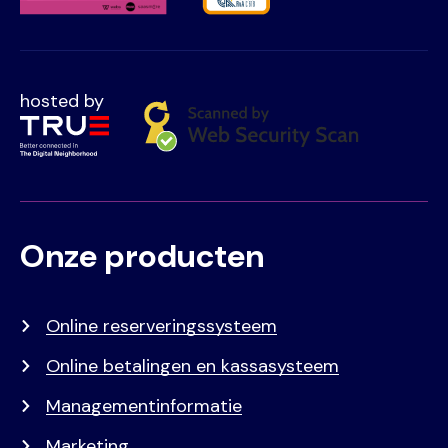
hosted by
Onze producten
Voet
Primair
menu
Online reserveringssysteem
Online betalingen en kassasysteem
Managementinformatie
Marketing