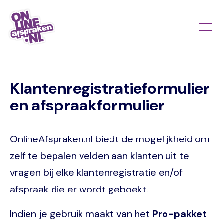
Naar
de
Actio
Ope
hoofdinhoud
links
me
Onlineafspraken.nl
scroll
Klantenregistratieformulier
mobi
en afspraakformulier
OnlineAfspraken.nl biedt de mogelijkheid om
zelf te bepalen velden aan klanten uit te
vragen bij elke klantenregistratie en/of
afspraak die er wordt geboekt.
Indien je gebruik maakt van het
Pro-pakket