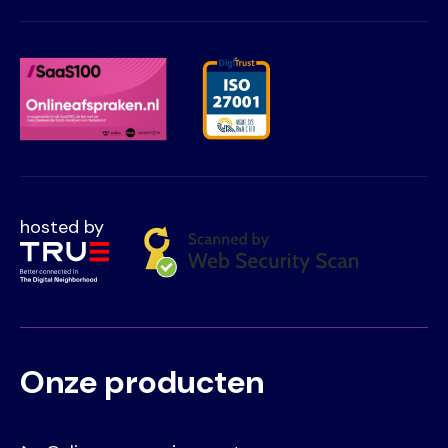
hosted by
Onze producten
Voet
Primair
menu