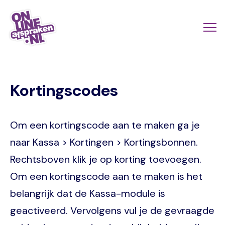
Naar
de
Actio
Ope
hoofdinhoud
links
me
Onlineafspraken.nl
scroll
Kortingscodes
mobi
Om een kortingscode aan te maken ga je
naar Kassa > Kortingen > Kortingsbonnen.
Rechtsboven klik je op korting toevoegen.
Om een kortingscode aan te maken is het
belangrijk dat de Kassa-module is
geactiveerd. Vervolgens vul je de gevraagde