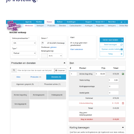
Image