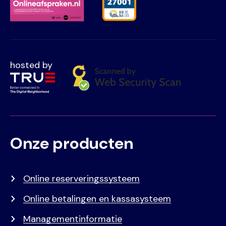
hosted by
Onze producten
Voet
Primair
menu
Online reserveringssysteem
Online betalingen en kassasysteem
Managementinformatie