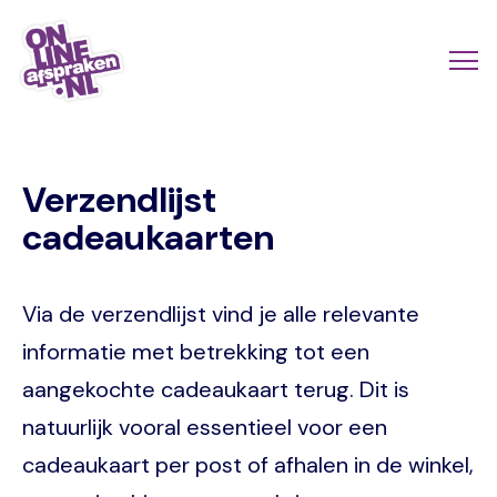
Naar
de
Actio
Ope
hoofdinhoud
links
me
Onlineafspraken.nl
scroll
Verzendlijst
mobi
cadeaukaarten
Via de verzendlijst vind je alle relevante
informatie met betrekking tot een
aangekochte cadeaukaart terug. Dit is
natuurlijk vooral essentieel voor een
cadeaukaart per post of afhalen in de winkel,