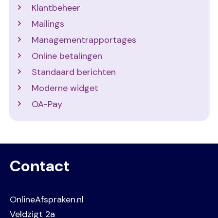
Klantbeheer
Mailings
Managementrapportages
Online betalingen
Standaard berichten
Moderne widget
OA-Pay
Contact
OnlineAfspraken.nl
Veldzigt 2a