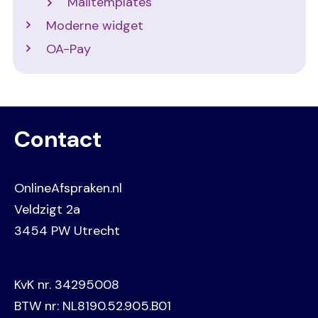
Mailtemplates
Moderne widget
OA-Pay
Contact
OnlineAfspraken.nl
Veldzigt 2a
3454 PW Utrecht
KvK nr. 34295008
BTW nr: NL8190.52.905.B01