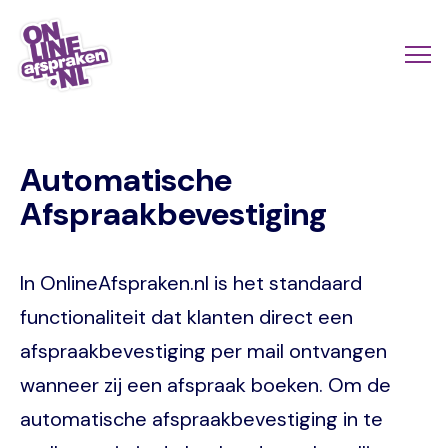
Naar
de
Actio
Ope
hoofdinhoud
links
me
Onlineafspraken.nl
scroll
Automatische
mobi
Afspraakbevestiging
In OnlineAfspraken.nl is het standaard
functionaliteit dat klanten direct een
afspraakbevestiging per mail ontvangen
wanneer zij een afspraak boeken. Om de
automatische afspraakbevestiging in te