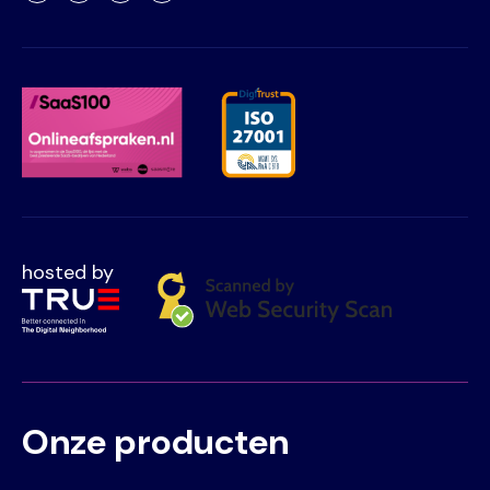
hosted by
Onze producten
Voet
Primair
menu