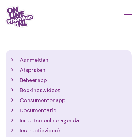
Naar
de
Actio
Ope
hoofdinhoud
links
me
Onlineafspraken.nl
scroll
mobi
Support
Aanmelden
Afspraken
Beheerapp
Boekingswidget
Consumentenapp
Documentatie
Inrichten online agenda
Instructievideo's