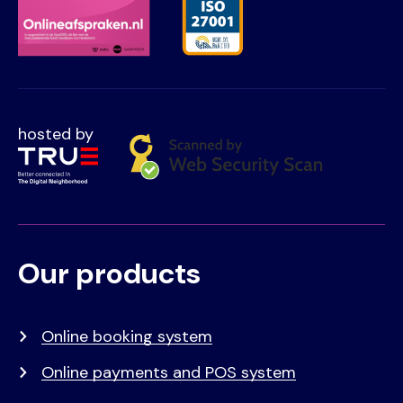
hosted by
Our products
Voet
Primair
menu
Online booking system
Online payments and POS system