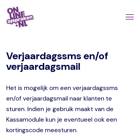
Skip
to
Actio
Ope
main
links
me
Onlineafspraken.nl
content
scroll
Verjaardagssms en/of
mobi
verjaardagsmail
Het is mogelijk om een verjaardagssms
en/of verjaardagsmail naar klanten te
sturen. Indien je gebruik maakt van de
Kassamodule kun je eventueel ook een
kortingscode meesturen.