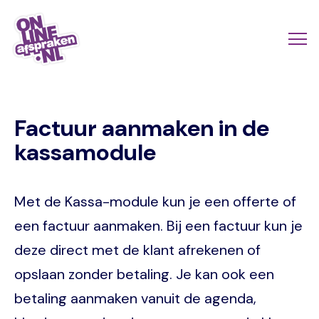
Skip
to
Actio
Ope
main
links
me
Onlineafspraken.nl
content
scroll
Factuur aanmaken in de
mobi
kassamodule
Met de Kassa-module kun je een offerte of
een factuur aanmaken. Bij een factuur kun je
deze direct met de klant afrekenen of
opslaan zonder betaling. Je kan ook een
betaling aanmaken vanuit de agenda,