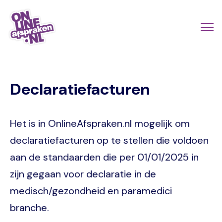
Skip
to
Actio
Ope
main
links
me
Onlineafspraken.nl
content
scroll
Declaratiefacturen
mobi
Het is in OnlineAfspraken.nl mogelijk om
declaratiefacturen op te stellen die voldoen
aan de standaarden die per 01/01/2025 in
zijn gegaan voor declaratie in de
medisch/gezondheid en paramedici
branche.