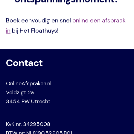
Boek eenvoudig en snel
online een afspraak
in
bij Het Floathuys!
Contact
OnlineAfspraken.nl
Veldzigt 2a
3454 PW Utrecht
KvK nr. 34295008
BTW nr: NL8190.52.905.B01