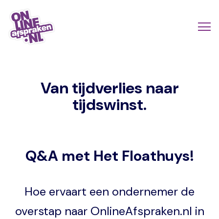
Skip
to
Actio
Ope
main
links
me
Onlineafspraken.nl
content
scroll
Van tijdverlies naar
mobi
tijdswinst.
Q&A met Het Floathuys!
Hoe ervaart een ondernemer de
overstap naar OnlineAfspraken.nl in