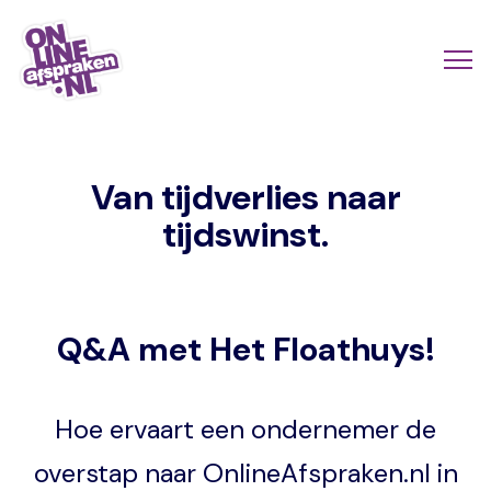
Naar
de
Actio
Ope
hoofdinhoud
links
me
Onlineafspraken.nl
scroll
Van tijdverlies naar
mobi
tijdswinst.
Q&A met Het Floathuys!
Hoe ervaart een ondernemer de
overstap naar OnlineAfspraken.nl in