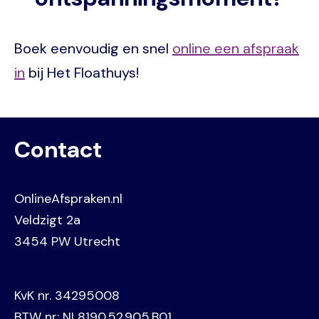
Boek eenvoudig en snel
online een afspraak
in
bij Het Floathuys!
Contact
OnlineAfspraken.nl
Veldzigt 2a
3454 PW Utrecht
KvK nr. 34295008
BTW nr: NL8190.52.905.B01