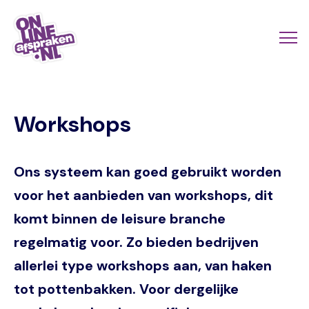
Naar
de
Actio
Ope
hoofdinhoud
links
me
Onlineafspraken.nl
scroll
Workshops
mobi
Ons systeem kan goed gebruikt worden
voor het aanbieden van workshops, dit
komt binnen de leisure branche
regelmatig voor. Zo bieden bedrijven
allerlei type workshops aan, van haken
tot pottenbakken. Voor dergelijke