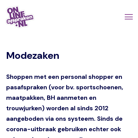
Naar
de
Actio
Ope
hoofdinhoud
links
me
Onlineafspraken.nl
scroll
Modezaken
mobi
Shoppen met een personal shopper en
pasafspraken (voor bv. sportschoenen,
maatpakken, BH aanmeten en
trouwjurken) worden al sinds 2012
aangeboden via ons systeem. Sinds de
corona-uitbraak gebruiken echter ook