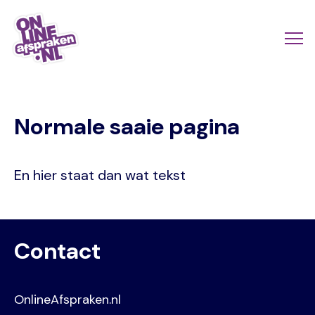
Naar
de
Actio
Ope
hoofdinhoud
links
me
Onlineafspraken.nl
scroll
Normale saaie pagina
mobi
En hier staat dan wat tekst
Contact
OnlineAfspraken.nl