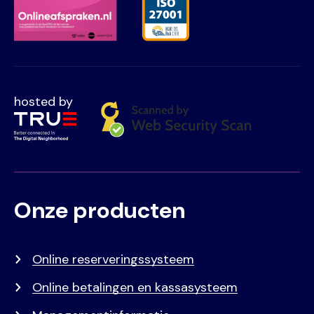
hosted by
Onze producten
Voet
Primair
menu
Online reserveringssysteem
Online betalingen en kassasysteem