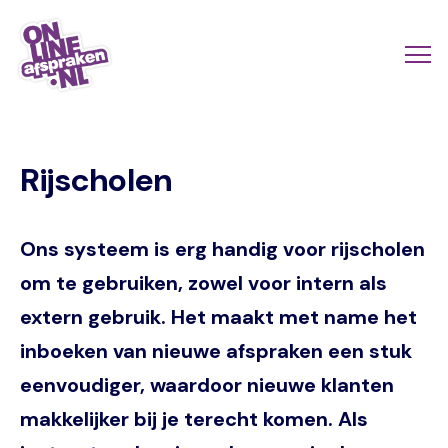
Naar
de
Actio
Ope
hoofdinhoud
links
me
Onlineafspraken.nl
scroll
Rijscholen
mobi
Ons systeem is erg handig voor rijscholen
om te gebruiken, zowel voor intern als
extern gebruik. Het maakt met name het
inboeken van nieuwe afspraken een stuk
eenvoudiger, waardoor nieuwe klanten
makkelijker bij je terecht komen. Als