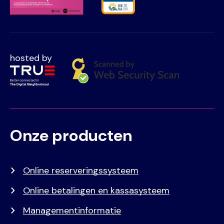
hosted by
Onze producten
Voet
Primair
menu
Online reserveringssysteem
Online betalingen en kassasysteem
Managementinformatie