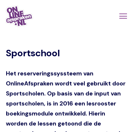
Naar
de
Actio
Ope
hoofdinhoud
links
me
Onlineafspraken.nl
scroll
Sportschool
mobi
Het reserveringssyssteem van
OnlineAfspraken wordt veel gebruikt door
Sportscholen. Op basis van de input van
sportscholen, is in 2016 een lesrooster
boekingsmodule ontwikkeld. Hierin
worden de lessen getoond die de