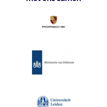
Image
Image
Image