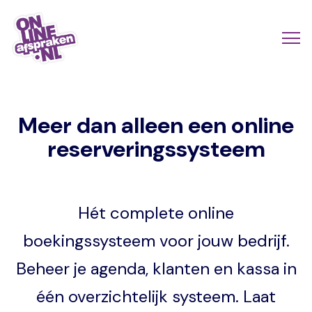
Naar
de
Actio
Ope
hoofdinhoud
links
me
Onlineafspraken.nl
scroll
Meer dan alleen een online
mobi
reserveringssysteem
Hét complete online
boekingssysteem voor jouw bedrijf.
Beheer je agenda, klanten en kassa in
één overzichtelijk systeem. Laat