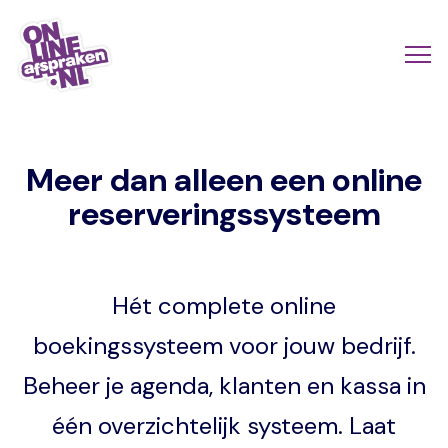
Naar
de
Actio
Ope
hoofdinhoud
links
me
Onlineafspraken.nl
scroll
Meer dan alleen een online
mobi
reserveringssysteem
Hét complete online
boekingssysteem voor jouw bedrijf.
Beheer je agenda, klanten en kassa in
één overzichtelijk systeem. Laat