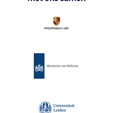
Image
Image
Image