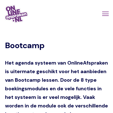
Naar
de
Actio
Ope
hoofdinhoud
links
me
Onlineafspraken.nl
scroll
Bootcamp
mobi
Het agenda systeem van OnlineAfspraken
is uitermate geschikt voor het aanbieden
van Bootcamp lessen. Door de 8 type
boekingsmodules en de vele functies in
het systeem is er veel mogelijk. Vaak
worden in de module ook de verschillende