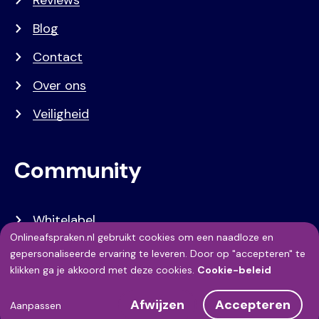
Reviews
Blog
Contact
Over ons
Veiligheid
Community
Whitelabel
Onlineafspraken.nl gebruikt cookies om een naadloze en
Developers
Gebruik
gepersonaliseerde ervaring te leveren. Door op "accepteren" te
klikken ga je akkoord met deze cookies.
Cookie-beleid
API Referentie
van
Afwijzen
Accepteren
Referenties
persoonsgegevens
Aanpassen