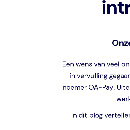
int
Onze
Een wens van veel ond
in vervulling gegaa
noemer OA-Pay! Uiter
werk
In dit blog vertell