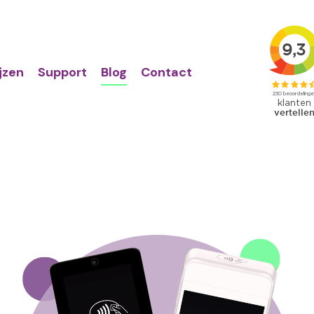
Action
Primair
links
menu
ijzen
Support
Blog
Contact
age