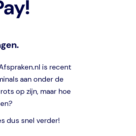
Pay!
ngen.
Afspraken.nl is recent
rminals aan onder de
ots op zijn, maar hoe
elen?
ees dus snel verder!