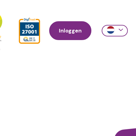
Inloggen
Action
links
scroll